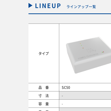
LINEUP
ラインアップ一覧
タイプ
品 番
SC50
寸 法
-
容 量
-