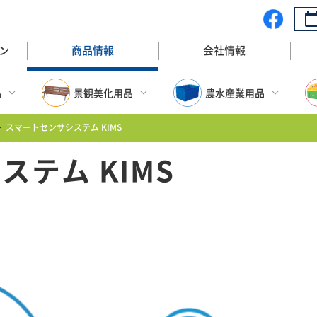
ン
商品情報
会社情報
品
景観美化用品
農水産業用品
>
スマートセンサシステム KIMS
ップ
景観美化用品トップ
農水産業用品トップ
テム KIMS
収納BOX
プランター
大型FRP水槽
BOX
ベンチ
大型容器(プラスチック
水産漁業・容器