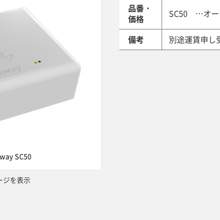
品番・
SC50 …オ
価格
備考
別途運賃申し
ay SC50
ージを表示