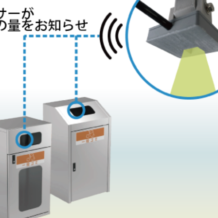
集積搬送カート
集積搬送コンテナ
施設用品
IoTソリューション(KIMS)