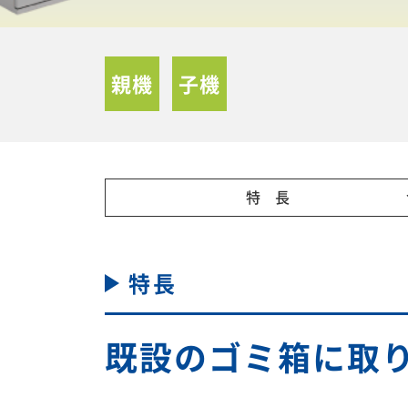
親機
子機
特 長
特長
既設のゴミ箱に取り