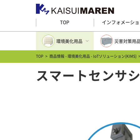
TOP
インフォメーショ
環境美化用品
災害対策用
TOP
>
商品情報 - 環境美化用品 - IoTソリューション(KIMS)
環境美化用品トップ
災害対策用品ト
スマートセンサシス
大型ゴミ箱(プラスチック)
防災グッズ
大型ゴミステーション(金属)
多目的収納
分別ゴミ箱