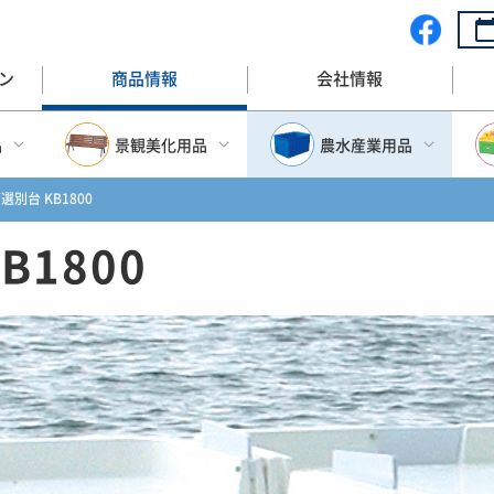
ン
商品情報
会社情報
品
景観美化用品
農水産業用品
別台 KB1800
ップ
景観美化用品トップ
農水産業用品トップ
B1800
収納BOX
プランター
大型FRP水槽
BOX
ベンチ
大型容器(プラスチック
水産漁業・容器