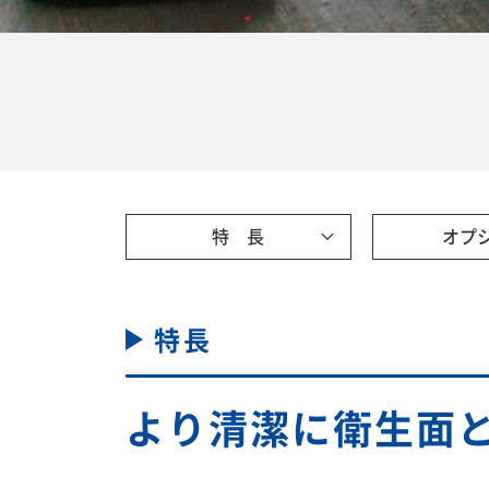
特 長
オプ
特長
より清潔に衛生面