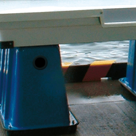
集積搬送カート
集積搬送コンテナ
施設用品
IoTソリューション(KIMS)