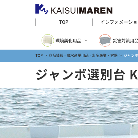
TOP
インフォメーショ
環境美化用品
災害対策用
TOP
>
商品情報 - 農水産業用品 - 水産漁業・容器
>
ジャンボ選
環境美化用品トップ
災害対策用品ト
ジャンボ選別台 K
大型ゴミ箱(プラスチック)
防災グッズ
大型ゴミステーション(金属)
多目的収納
分別ゴミ箱