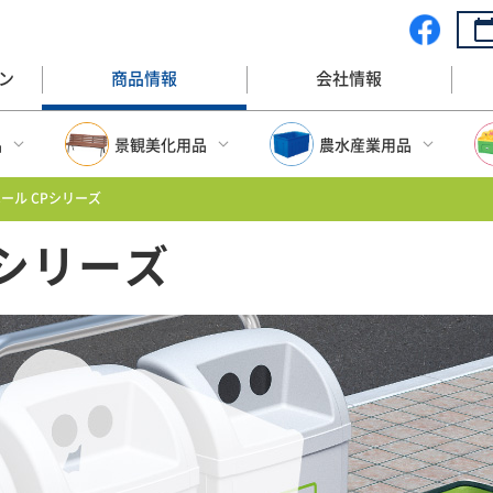
ン
商品情報
会社情報
品
景観美化用品
農水産業用品
ール CPシリーズ
ップ
景観美化用品トップ
農水産業用品トップ
Pシリーズ
収納BOX
プランター
大型FRP水槽
BOX
ベンチ
大型容器(プラスチック
水産漁業・容器