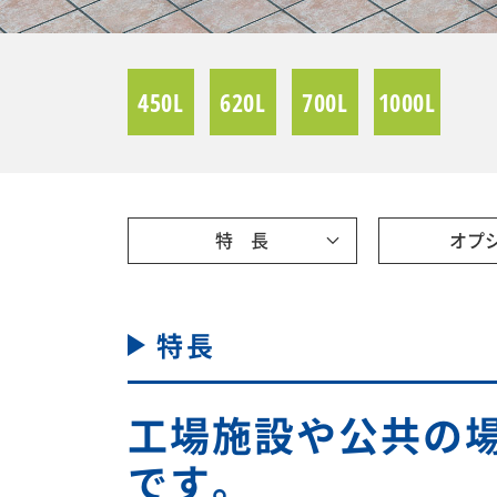
450L
620L
700L
1000L
特 長
オプ
特長
工場施設や公共の
です。