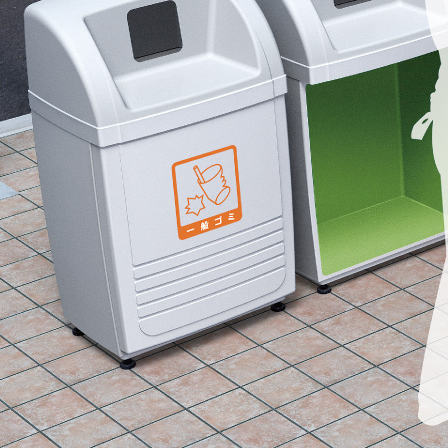
集積搬送カート
集積搬送コンテナ
施設用品
IoTソリューション(KIMS)