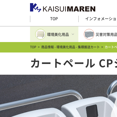
TOP
インフォメーショ
環境美化用品
災害対策用
TOP
>
商品情報 - 環境美化用品 - 集積搬送カート
>
カートペ
環境美化用品トップ
災害対策用品ト
カートペール C
大型ゴミ箱(プラスチック)
防災グッズ
大型ゴミステーション(金属)
多目的収納
分別ゴミ箱