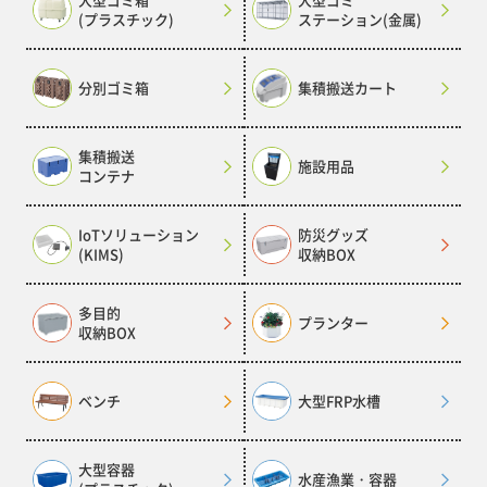
(プラスチック)
ステーション(金属)
分別ゴミ箱
集積搬送カート
集積搬送
施設用品
コンテナ
IoTソリューション
防災グッズ
(KIMS)
収納BOX
多目的
プランター
収納BOX
ベンチ
大型FRP水槽
大型容器
水産漁業・容器