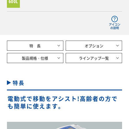
600L
集積搬送コンテナ
アイコン
の説明
施設用品
特 長
オプション
IoTソリューション(KIMS)
製品規格・仕様
ラインアップ一覧
特長
電動式で移動をアシスト!高齢者の方で
も簡単に使えます。