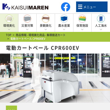
メニュー
環境美化
災害対策
景観美化
農水産業
保育施設
人工海水
TOP
>
商品情報 - 環境美化用品 - 集積搬送カート
>
電動カートペール CPR600EV
環境美化用品トップ
災害対策用品トップ
景観美化用品トップ
農水産業用品トップ
保育施設用品トップ
人工海水用品トップ
電動カートペール CPR600EV
大型ゴミ箱(プラスチック)
防災グッズ収納BOX
プランター
大型FRP水槽
幼稚園保育園用品
人工海水
大型ゴミステーション(金属)
多目的収納BOX
ベンチ
大型容器(プラスチック)
分別ゴミ箱
水産漁業・容器
集積搬送カート