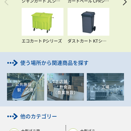
ジャンカート JCシリーズ
カートペール CPRシリーズ
エコカート Pシリーズ
ダストカート KTシリーズ
使う場所から関連商品を探す
店舗・
公共施設・
飲食店
工場
駅・空港
（商業施設）
他のカテゴリー
大型ゴミ箱
大型ゴミ