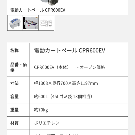
電動カートペール CPR600EV
電動カートペール CPR600EV
名称
品番・価
CPR600EV（本体） …オープン価格
格
寸法
幅1308×奥行700×高さ1197mm
容量
約600L（45Lゴミ袋 13個相当）
重量
約70kg
材質
ポリエチレン